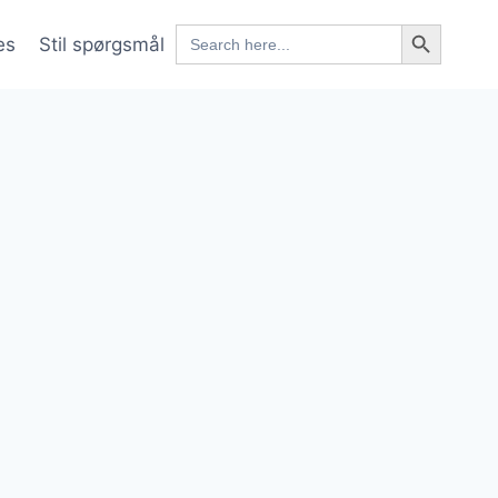
Search Button
Search
es
Stil spørgsmål
for: