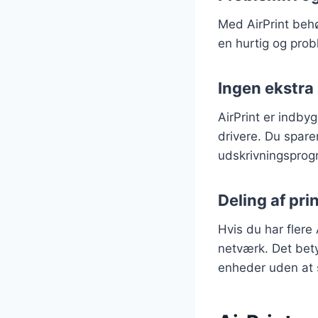
Med AirPrint behø
en hurtig og prob
Ingen ekstra 
AirPrint er indby
drivere. Du spare
udskrivningspro
Deling af pri
Hvis du har flere 
netværk. Det bety
enheder uden at sk