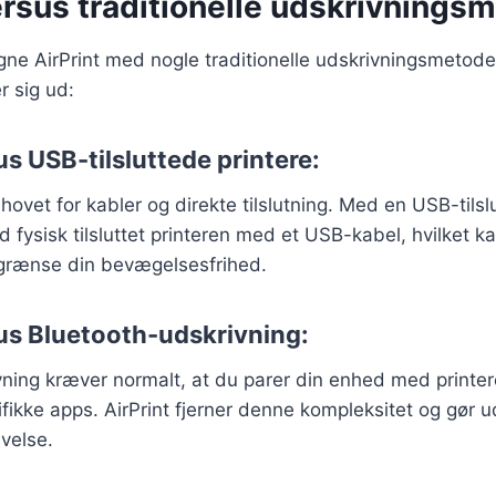
ersus traditionelle udskrivnings
e AirPrint med nogle traditionelle udskrivningsmetoder
r sig ud:
us USB-tilsluttede printere:
ehovet for kabler og direkte tilslutning. Med en USB-tilslu
 fysisk tilsluttet printeren med et USB-kabel, hvilket k
grænse din bevægelsesfrihed.
sus Bluetooth-udskrivning:
ning kræver normalt, at du parer din enhed med printer
ikke apps. AirPrint fjerner denne kompleksitet og gør ud
velse.