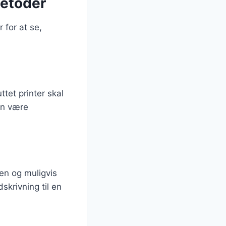
metoder
 for at se,
ttet printer skal
an være
en og muligvis
skrivning til en