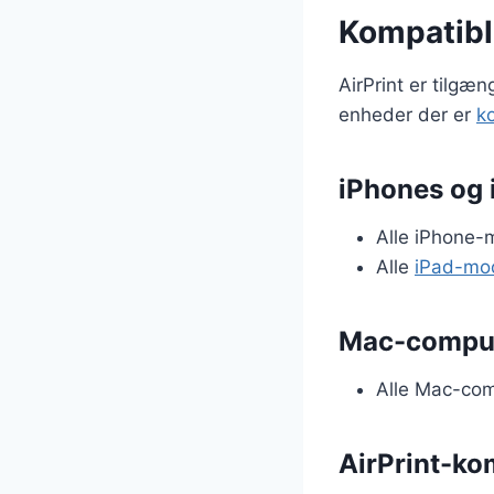
Kompatible
AirPrint er tilgæ
enheder der er
k
iPhones og 
Alle iPhone-m
Alle
iPad-mod
Mac-comput
Alle Mac-comp
AirPrint-kom