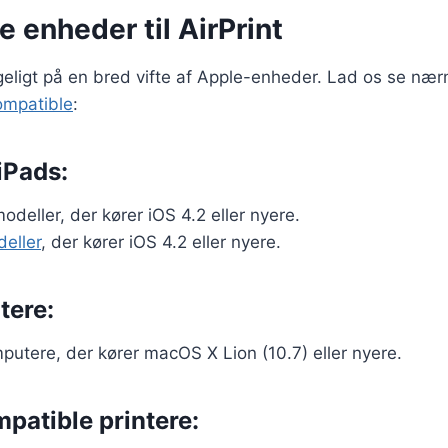
 enheder til AirPrint
ngeligt på en bred vifte af Apple-enheder. Lad os se nær
ompatible
:
iPads:
odeller, der kører iOS 4.2 eller nyere.
eller
, der kører iOS 4.2 eller nyere.
ere:
utere, der kører macOS X Lion (10.7) eller nyere.
patible printere: