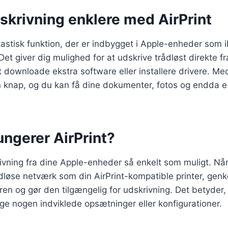
skrivning enklere med AirPrint
ntastisk funktion, der er indbygget i Apple-enheder som 
t giver dig mulighed for at udskrive trådløst direkte f
 downloade ekstra software eller installere drivere. Med
n knap, og du kan få dine dokumenter, fotos og endda e
ungerer AirPrint?
rivning fra dine Apple-enheder så enkelt som muligt. Nå
dløse netværk som din AirPrint-kompatible printer, gen
ren og gør den tilgængelig for udskrivning. Det betyder,
ge nogen indviklede opsætninger eller konfigurationer.