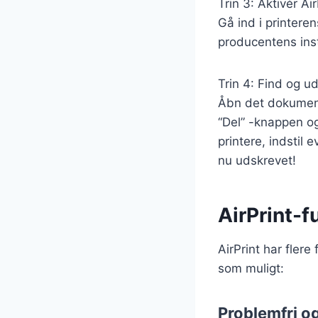
Trin 3: Aktivér Air
Gå ind i printeren
producentens inst
Trin 4: Find og 
Åbn det dokument,
“Del” -knappen og 
printere, indstil 
nu udskrevet!
AirPrint-f
AirPrint har fler
som muligt:
Problemfri o