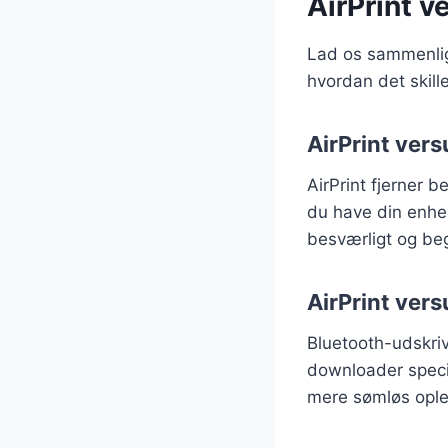
AirPrint v
Lad os sammenlign
hvordan det skille
AirPrint vers
AirPrint fjerner b
du have din enhed
besværligt og be
AirPrint ver
Bluetooth-udskriv
downloader specif
mere sømløs ople