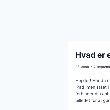
Hvad er e
Af
Jakob
7. septem
Hej der! Har du n
iPad, men stået i
forbinder din enhe
billedet for at gør