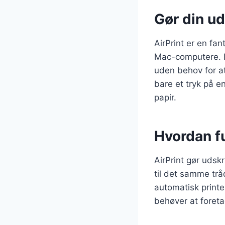
Gør din ud
AirPrint er en fa
Mac-computere. De
uden behov for at
bare et tryk på e
papir.
Hvordan f
AirPrint gør udsk
til det samme trå
automatisk printe
behøver at foreta