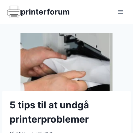
Fortsæt
printerforum
til
indhold
5 tips til at undgå
printerproblemer