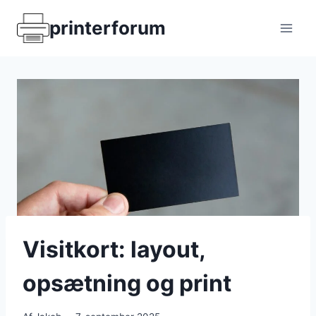
Fortsæt
printerforum
til
indhold
Visitkort: layout,
opsætning og print