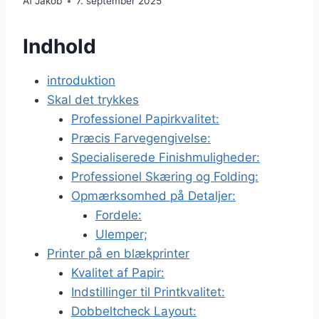
Af
Jakob
7. september 2025
Indhold
introduktion
Skal det trykkes
Professionel Papirkvalitet:
Præcis Farvegengivelse:
Specialiserede Finishmuligheder:
Professionel Skæring og Folding:
Opmærksomhed på Detaljer:
Fordele:
Ulemper;
Printer på en blækprinter
Kvalitet af Papir:
Indstillinger til Printkvalitet:
Dobbeltcheck Layout: