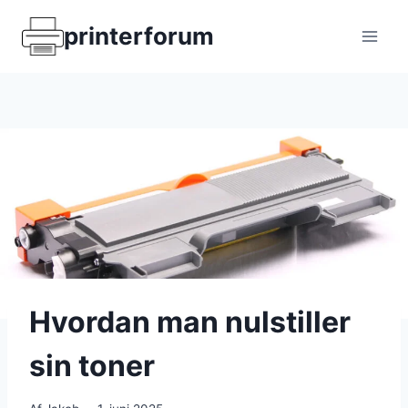
Fortsæt
printerforum
til
indhold
Hvordan man nulstiller
sin toner